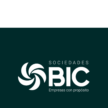
telefonico preferido, mas
texto para un título de 3
líneas
