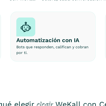
Automatización con IA
Bots que responden, califican y cobran
por ti.
elegir
qué elegir
WeKall con C